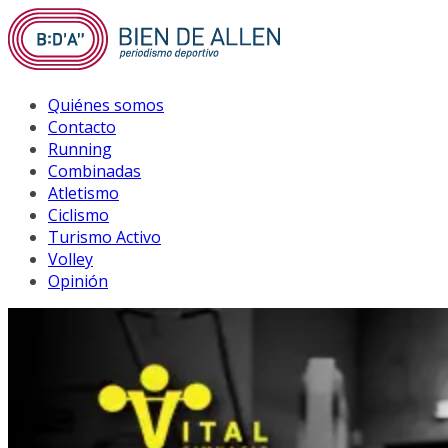
Saltar
al
contenido
Quiénes somos
Contacto
Running
Combinadas
Atletismo
Ciclismo
Turismo Activo
Volley
Opinión