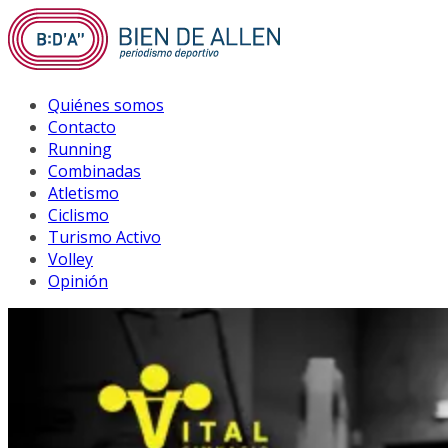
Saltar
al
contenido
Quiénes somos
Contacto
Running
Combinadas
Atletismo
Ciclismo
Turismo Activo
Volley
Opinión