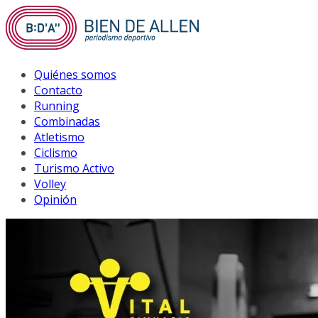
Saltar
al
contenido
Quiénes somos
Contacto
Running
Combinadas
Atletismo
Ciclismo
Turismo Activo
Volley
Opinión