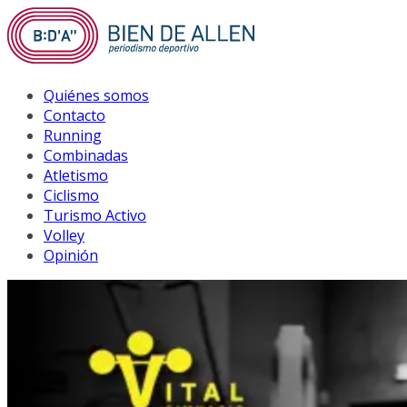
Saltar
al
contenido
Quiénes somos
Contacto
Running
Combinadas
Atletismo
Ciclismo
Turismo Activo
Volley
Opinión