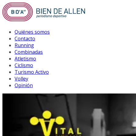
Saltar
al
contenido
Quiénes somos
Contacto
Running
Combinadas
Atletismo
Ciclismo
Turismo Activo
Volley
Opinión