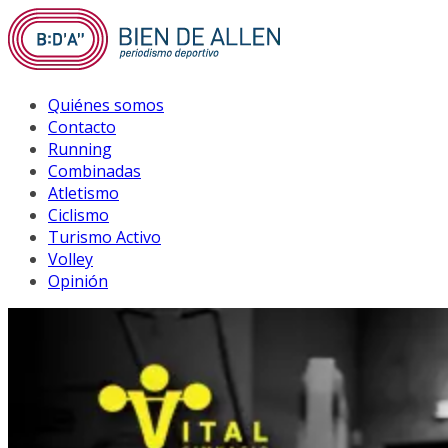
Saltar
al
contenido
Quiénes somos
Contacto
Running
Combinadas
Atletismo
Ciclismo
Turismo Activo
Volley
Opinión