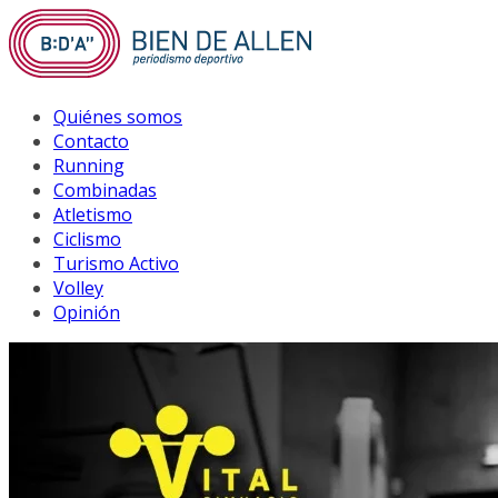
Saltar
al
contenido
Quiénes somos
Contacto
Running
Combinadas
Atletismo
Ciclismo
Turismo Activo
Volley
Opinión