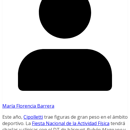
María Florencia Barrera
Este año,
Cipolletti
trae figuras de gran peso en el ámbito
deportivo. La
Fiesta Nacional de la Actividad Física
tendrá
charlas y clínicas con el DT de básquet
Rubén Magnano
y