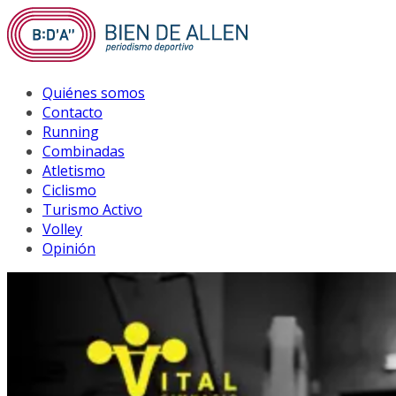
Saltar
al
contenido
Quiénes somos
Contacto
Running
Combinadas
Atletismo
Ciclismo
Turismo Activo
Volley
Opinión