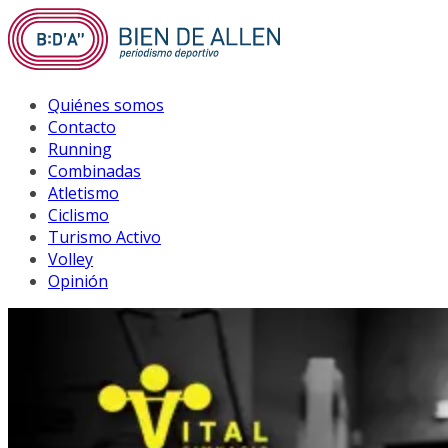
Saltar
al
contenido
Quiénes somos
Contacto
Running
Combinadas
Atletismo
Ciclismo
Turismo Activo
Volley
Opinión