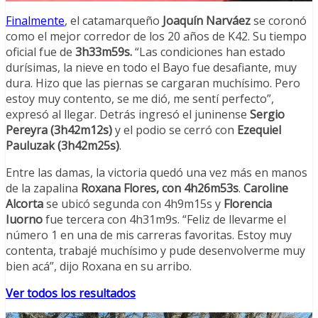
Finalmente
, el catamarqueño
Joaquín Narváez
se coronó
como el mejor corredor de los 20 años de K42. Su tiempo
oficial fue de
3h33m59s.
“Las condiciones han estado
durísimas, la nieve en todo el Bayo fue desafiante, muy
dura. Hizo que las piernas se cargaran muchísimo. Pero
estoy muy contento, se me dió, me sentí perfecto”,
expresó al llegar. Detrás ingresó el juninense
Sergio
Pereyra (3h42m12s)
y el podio se cerró con
Ezequiel
Pauluzak (3h42m25s)
.
Entre las damas, la victoria quedó una vez más en manos
de la zapalina
Roxana Flores, con 4h26m53s
.
Caroline
Alcorta
se ubicó segunda con 4h9m15s y
Florencia
Iuorno
fue tercera con 4h31m9s. “Feliz de llevarme el
número 1 en una de mis carreras favoritas. Estoy muy
contenta, trabajé muchísimo y pude desenvolverme muy
bien acá”, dijo Roxana en su arribo.
Ver todos los resultados