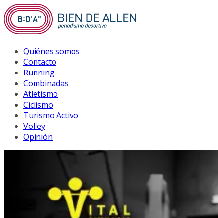
Saltar
al
contenido
Quiénes somos
Contacto
Running
Combinadas
Atletismo
Ciclismo
Turismo Activo
Volley
Opinión