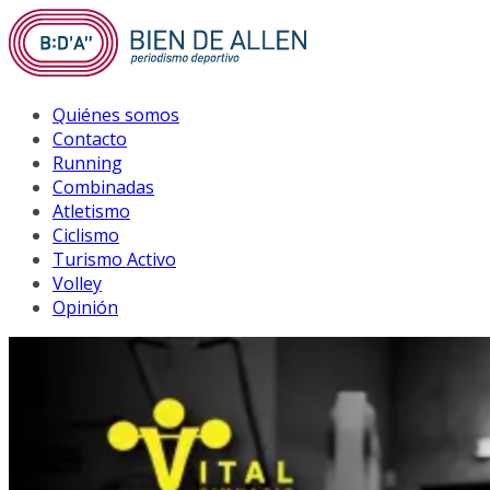
Saltar
al
contenido
Quiénes somos
Contacto
Running
Combinadas
Atletismo
Ciclismo
Turismo Activo
Volley
Opinión