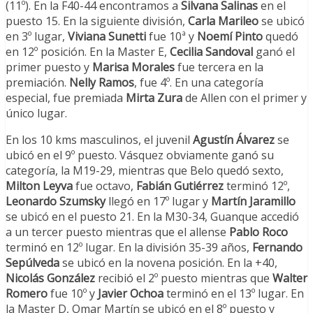
(11º). En la F40-44 encontramos a
Silvana Salinas
en el
puesto 15. En la siguiente división,
Carla Marileo
se ubicó
en 3º lugar,
Viviana Sunetti
fue 10ª y
Noemí Pinto
quedó
en 12º posición. En la Master E,
Cecilia Sandoval
ganó el
primer puesto y
Marisa Morales
fue tercera en la
premiación.
Nelly Ramos
, fue 4º. En una categoría
especial, fue premiada
Mirta Zura
de Allen con el primer y
único lugar.
En los 10 kms masculinos, el juvenil
Agustín Álvarez
se
ubicó en el 9º puesto. Vásquez obviamente ganó su
categoría, la M19-29, mientras que Belo quedó sexto,
Milton Leyva
fue octavo,
Fabián Gutiérrez
terminó 12º,
Leonardo Szumsky
llegó en 17º lugar y
Martín Jaramillo
se ubicó en el puesto 21. En la M30-34, Guanque accedió
a un tercer puesto mientras que el allense
Pablo Roco
terminó en 12º lugar. En la división 35-39 años,
Fernando
Sepúlveda
se ubicó en la novena posición. En la +40,
Nicolás González
recibió el 2º puesto mientras que
Walter
Romero
fue 10º y
Javier Ochoa
terminó en el 13º lugar. En
la Master D, Omar Martín se ubicó en el 8º puesto y