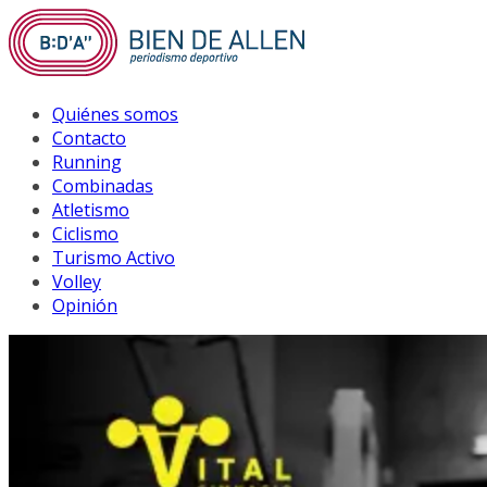
Saltar
al
contenido
Quiénes somos
Contacto
Running
Combinadas
Atletismo
Ciclismo
Turismo Activo
Volley
Opinión