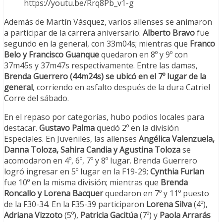
https://youtu.be/Rrq8Pb_v1-g
Además de Martín Vásquez, varios allenses se animaron
a participar de la carrera aniversario.
Alberto Bravo
fue
segundo en la general, con 33m04s; mientras que
Franco
Belo y Francisco Guanque
quedaron en 8º y 9º con
37m45s y 37m47s respectivamente. Entre las damas,
Brenda Guerrero (44m24s) se ubicó en el 7º lugar de la
general
, corriendo en asfalto después de la dura Catriel
Corre del sábado.
En el repaso por categorías, hubo podios locales para
destacar.
Gustavo Palma
quedó 2º en la división
Especiales. En Juveniles, las allenses
Angélica Valenzuela,
Danna Toloza, Sahira Candia y Agustina Toloza
se
acomodaron en 4º, 6º, 7º y 8º lugar. Brenda Guerrero
logró ingresar en 5º lugar en la F19-29;
Cynthia Furlan
fue 10º en la misma división; mientras que
Brenda
Roncallo y Lorena Bacquer
quedaron en 7º y 11º puesto
de la F30-34. En la F35-39 participaron
Lorena Silva
(4º),
Adriana Vizzoto
(5º),
Patricia Gacitúa
(7º) y
Paola Arrarás