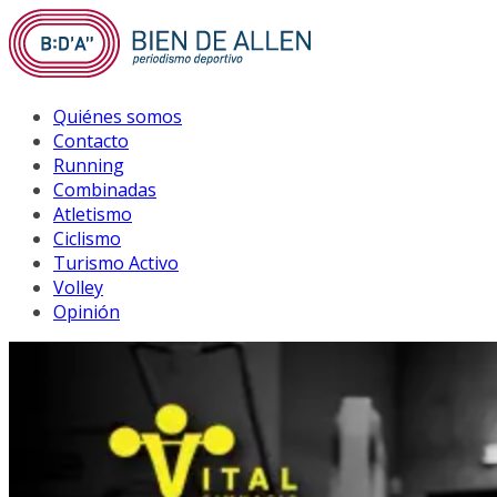
Saltar
al
contenido
Quiénes somos
Contacto
Running
Combinadas
Atletismo
Ciclismo
Turismo Activo
Volley
Opinión