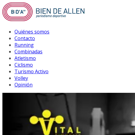
Saltar
al
contenido
Quiénes somos
Contacto
Running
Combinadas
Atletismo
Ciclismo
Turismo Activo
Volley
Opinión