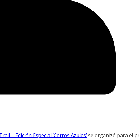
rail – Edición Especial ‘Cerros Azules’
se organizó para el p