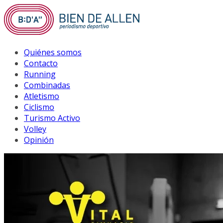
Saltar
al
contenido
Quiénes somos
Contacto
Running
Combinadas
Atletismo
Ciclismo
Turismo Activo
Volley
Opinión