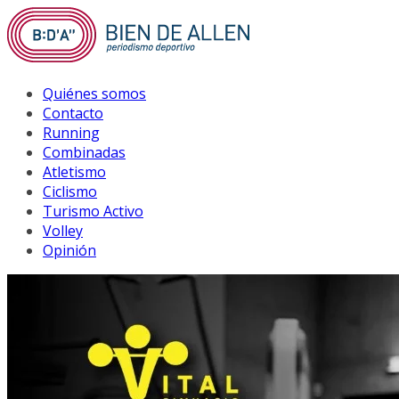
Saltar
al
contenido
Quiénes somos
Contacto
Running
Combinadas
Atletismo
Ciclismo
Turismo Activo
Volley
Opinión