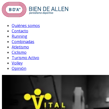
Saltar
al
contenido
Quiénes somos
Contacto
Running
Combinadas
Atletismo
Ciclismo
Turismo Activo
Volley
Opinión