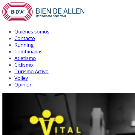
Saltar
al
contenido
Quiénes somos
Contacto
Running
Combinadas
Atletismo
Ciclismo
Turismo Activo
Volley
Opinión